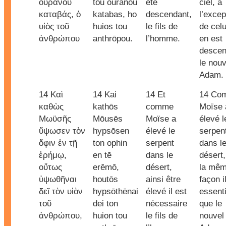
οὐρανοῦ
tou ouranou
été
ciel, à
καταβάς, ὁ
katabas, ho
descendant,
l’excep
υἱὸς τοῦ
huios tou
le fils de
de celu
ἀνθρώπου
anthrōpou.
l’homme.
en est
descen
le nouv
Adam.
14 Καὶ
14 Kai
14 Et
14 Co
καθὼς
kathōs
comme
Moïse 
Μωϋσῆς
Mōusēs
Moïse a
élevé l
ὕψωσεν τὸν
hypsōsen
élevé le
serpen
ὄφιν ἐν τῇ
ton ophin
serpent
dans l
ἐρήμῳ,
en tē
dans le
désert,
οὕτως
erēmō,
désert,
la mê
ὑψωθῆναι
houtōs
ainsi être
façon i
δεῖ τὸν υἱὸν
hypsōthēnai
élevé il est
essenti
τοῦ
dei ton
nécessaire
que le
ἀνθρώπου,
huion tou
le fils de
nouvel