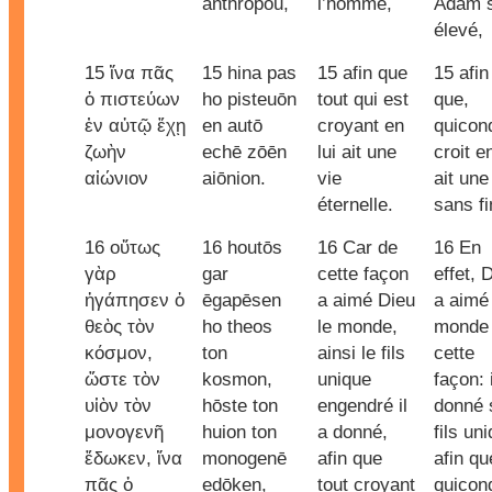
anthrōpou,
l’homme,
Adam s
élevé,
15 ἵνα πᾶς
15 hina pas
15 afin que
15 afin
ὁ πιστεύων
ho pisteuōn
tout qui est
que,
ἐν αὐτῷ ἔχῃ
en autō
croyant en
quicon
ζωὴν
echē zōēn
lui ait une
croit en
αἰώνιον
aiōnion.
vie
ait une
éternelle.
sans fi
16 οὕτως
16 houtōs
16 Car de
16 En
γὰρ
gar
cette façon
effet, 
ἠγάπησεν ὁ
ēgapēsen
a aimé Dieu
a aimé 
θεὸς τὸν
ho theos
le monde,
monde
κόσμον,
ton
ainsi le fils
cette
ὥστε τὸν
kosmon,
unique
façon: 
υἱὸν τὸν
hōste ton
engendré il
donné 
μονογενῆ
huion ton
a donné,
fils un
ἔδωκεν, ἵνα
monogenē
afin que
afin qu
πᾶς ὁ
edōken,
tout croyant
quicon