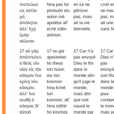
πιστεύων
hina pas ho
en lui ne
croit en
εἰς αὐτὸν
pisteuōn eis
périsse
ne meu
μὴ
auton mē
pas, mais
pas, m
ἀπόληται
apolētai allʼ
ait la vie
ait une
ἀλλʼ ἔχῃ
echē zōēn
éternelle.
sans fi
ζωὴν
aiōnion.
αἰώνιον
17 οὐ γὰρ
17 ou gar
17 Car n’a
17 Car
ἀπέστειλεν
apesteilen
pas envoyé
Dieu n
ὁ θεὸς τὸν
ho theos
Dieu le fils
pas
υἱὸν εἰς τὸν
ton huion
dans le
envoy
κόσμον ἵνα
eis ton
monde afin
son fil
κρίνῃ τὸν
kosmon
qu’il juge le
dans l
κόσμον,
hina krinē
monde,
monde
ἀλλʼ ἵνα
ton
mais afin
pour
σωθῇ ὁ
kosmon, allʼ
que soit
conda
κόσμος διʼ
hina sōthē
sauvé le
le mon
αὐτοῦ
ho kosmos
monde par
mais p