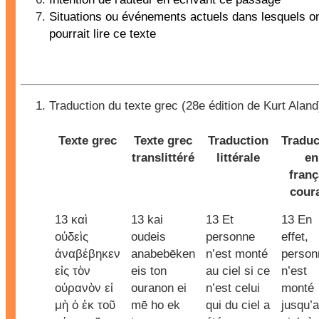
Situations ou événements actuels dans lesquels o
pourrait lire ce texte
Traduction du texte grec (28e édition de Kurt Aland
Texte grec
Texte grec
Traduction
Traduc
translittéré
littérale
en
franç
cour
13 καὶ
13 kai
13 Et
13 En
οὐδεὶς
oudeis
personne
effet,
ἀναβέβηκεν
anabebēken
n’est monté
person
εἰς τὸν
eis ton
au ciel si ce
n’est
οὐρανὸν εἰ
ouranon ei
n’est celui
monté
μὴ ὁ ἐκ τοῦ
mē ho ek
qui du ciel a
jusqu’