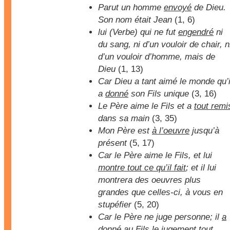
Parut un homme
envoyé
de Dieu.
Son nom était Jean
(1, 6)
lui (Verbe) qui ne fut
engendré
ni
du sang, ni d’un vouloir de chair, n
d’un vouloir d’homme, mais de
Dieu
(1, 13)
Car Dieu a tant aimé le monde qu’i
a
donné
son Fils unique
(3, 16)
Le Père aime le Fils et a
tout remi
dans sa main
(3, 35)
Mon Père est
à l’oeuvre
jusqu’à
présent
(5, 17)
Car le Père aime le Fils, et lui
montre tout ce qu’il fait
; et il lui
montrera des oeuvres plus
grandes que celles-ci, à vous en
stupéfier
(5, 20)
Car le Père ne juge personne; il
a
donné
au Fils le jugement tout