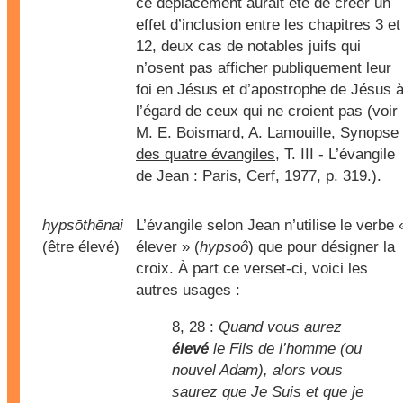
ce déplacement aurait été de créer un
effet d’inclusion entre les chapitres 3 et
12, deux cas de notables juifs qui
n’osent pas afficher publiquement leur
foi en Jésus et d’apostrophe de Jésus 
l’égard de ceux qui ne croient pas (voir
M. E. Boismard, A. Lamouille,
Synopse
des quatre évangiles
, T. III - L’évangile
de Jean : Paris, Cerf, 1977, p. 319.).
hypsōthēnai
L’évangile selon Jean n’utilise le verbe 
(être élevé)
élever » (
hypsoô
) que pour désigner la
croix. À part ce verset-ci, voici les
autres usages :
8, 28 :
Quand vous aurez
élevé
le Fils de l’homme (ou
nouvel Adam), alors vous
saurez que Je Suis et que je