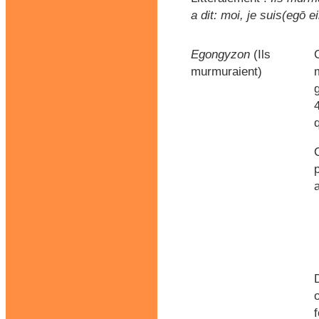
a dit: moi, je suis(egō e
Egongyzon
(Ils
murmuraient)
f