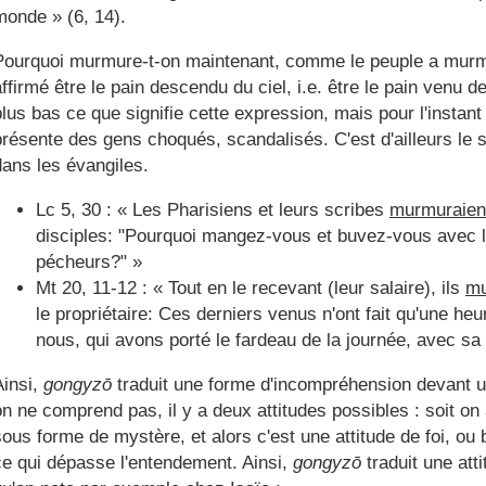
monde » (6, 14).
Pourquoi murmure-t-on maintenant, comme le peuple a mur
affirmé être le pain descendu du ciel, i.e. être le pain venu 
plus bas ce que signifie cette expression, mais pour l'instan
présente des gens choqués, scandalisés. C'est d'ailleurs le
dans les évangiles.
Lc 5, 30 : « Les Pharisiens et leurs scribes
murmuraien
disciples: "Pourquoi mangez-vous et buvez-vous avec le
pécheurs?" »
Mt 20, 11-12 : « Tout en le recevant (leur salaire), ils
mu
le propriétaire: Ces derniers venus n'ont fait qu'une heu
nous, qui avons porté le fardeau de la journée, avec sa
Ainsi,
gongyzō
traduit une forme d'incompréhension devant 
on ne comprend pas, il y a deux attitudes possibles : soit o
sous forme de mystère, et alors c'est une attitude de foi, ou b
ce qui dépasse l'entendement. Ainsi,
gongyzō
traduit une att