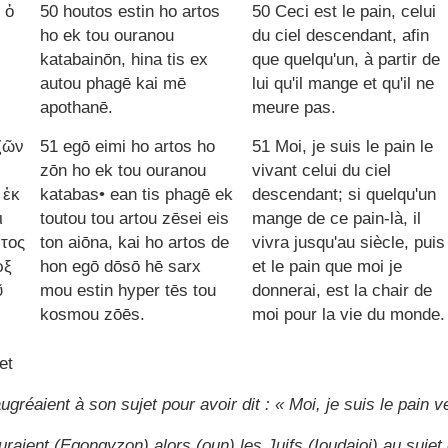
 ὁ
50 houtos estin ho artos
50 Ceci est le pain, celui
ho ek tou ouranou
du ciel descendant, afin
katabainōn, hina tis ex
que quelqu'un, à partir de
autou phagē kai mē
lui qu'il mange et qu'il ne
apothanē.
meure pas.
 ζῶν
51 egō eimi ho artos ho
51 Moi, je suis le pain le
zōn ho ek tou ouranou
vivant celui du ciel
 ἐκ
katabas• ean tis phagē ek
descendant; si quelqu'un
ι
toutou tou artou zēsei eis
mange de ce pain-là, il
ρτος
ton aiōna, kai ho artos de
vivra jusqu'au siècle, puis
ρξ
hon egō dōsō hē sarx
et le pain que moi je
ῦ
mou estin hyper tēs tou
donnerai, est la chair de
kosmou zōēs.
moi pour la vie du monde.
et
gréaient à son sujet pour avoir dit : « Moi, je suis le pain 
raient (Egongyzon) alors (oun) les Juifs (Ioudaioi) au sujet d