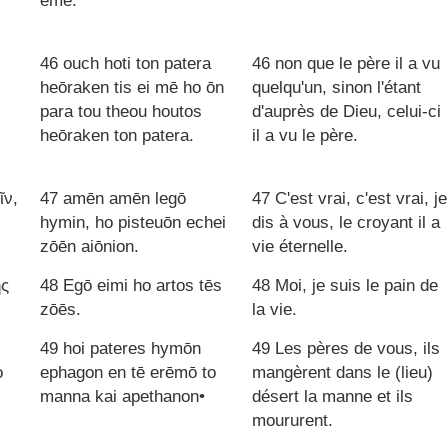
eme.
46 ouch hoti ton patera
46 non que le père il a vu
ν
heōraken tis ei mē ho ōn
quelqu'un, sinon l'étant
para tou theou houtos
d'auprès de Dieu, celui-ci
heōraken ton patera.
il a vu le père.
ῖν,
47 amēn amēn legō
47 C'est vrai, c'est vrai, je
hymin, ho pisteuōn echei
dis à vous, le croyant il a
zōēn aiōnion.
vie éternelle.
ῆς
48 Egō eimi ho artos tēs
48 Moi, je suis le pain de
zōēs.
la vie.
49 hoi pateres hymōn
49 Les pères de vous, ils
ὸ
ephagon en tē erēmō to
mangèrent dans le (lieu)
manna kai apethanon•
désert la manne et ils
moururent.