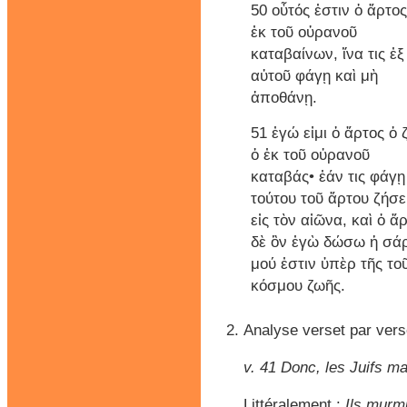
50 οὗτός ἐστιν ὁ ἄρτος
ἐκ τοῦ οὐρανοῦ
καταβαίνων, ἵνα τις ἐξ
αὐτοῦ φάγῃ καὶ μὴ
ἀποθάνῃ.
51 ἐγώ εἰμι ὁ ἄρτος ὁ
ὁ ἐκ τοῦ οὐρανοῦ
καταβάς• ἐάν τις φάγῃ
τούτου τοῦ ἄρτου ζήσε
εἰς τὸν αἰῶνα, καὶ ὁ ἄ
δὲ ὃν ἐγὼ δώσω ἡ σά
μού ἐστιν ὑπὲρ τῆς το
κόσμου ζωῆς.
Analyse verset par vers
v. 41
Donc, les Juifs mau
Littéralement :
Ils murmu