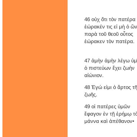
46 οὐχ ὅτι τὸν πατέρα
ἑώρακέν τις εἰ μὴ ὁ ὢ
παρὰ τοῦ θεοῦ οὗτος
ἑώρακεν τὸν πατέρα.
47 ἀμὴν ἀμὴν λέγω ὑμ
ὁ πιστεύων ἔχει ζωὴν
αἰώνιον.
48 Ἐγώ εἰμι ὁ ἄρτος τ
ζωῆς.
49 οἱ πατέρες ὑμῶν
ἔφαγον ἐν τῇ ἐρήμῳ τ
μάννα καὶ ἀπέθανον•