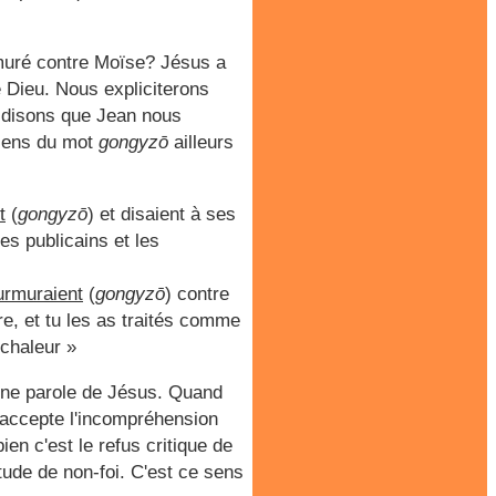
muré contre Moïse? Jésus a
de Dieu. Nous expliciterons
t disons que Jean nous
 sens du mot
gongyzō
ailleurs
t
(
gongyzō
) et disaient à ses
s publicains et les
rmuraient
(
gongyzō
) contre
re, et tu les as traités comme
 chaleur »
une parole de Jésus. Quand
n accepte l'incompréhension
ien c'est le refus critique de
itude de non-foi. C'est ce sens