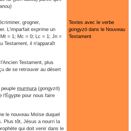
ranou)
écriminer, grogner,
Textes avec le verbe
r. L'imparfait exprime un
gongyzō
dans le Nouveau
 Mt = 1; Mc = 0; Lc = 1; Jn =
Testament
u Testament, il n'apparaît
 l'Ancien Testament, plus
çu de se retrouver au désert
le peuple
murmura
(
gongyzō
)
e l'Égypte pour nous faire
me le nouveau Moïse duquel
 Plus tôt, Jésus a nourri la
 prophète qui doit venir dans le