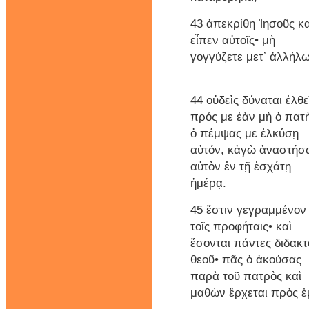
43 ἀπεκρίθη Ἰησοῦς κα
εἶπεν αὐτοῖς• μὴ
γογγύζετε μετʼ ἀλλήλω
44 οὐδεὶς δύναται ἐλθε
πρός με ἐὰν μὴ ὁ πατ
ὁ πέμψας με ἑλκύσῃ
αὐτόν, κἀγὼ ἀναστήσ
αὐτὸν ἐν τῇ ἐσχάτῃ
ἡμέρᾳ.
45 ἔστιν γεγραμμένον
τοῖς προφήταις• καὶ
ἔσονται πάντες διδακτ
θεοῦ• πᾶς ὁ ἀκούσας
παρὰ τοῦ πατρὸς καὶ
μαθὼν ἔρχεται πρὸς ἐ