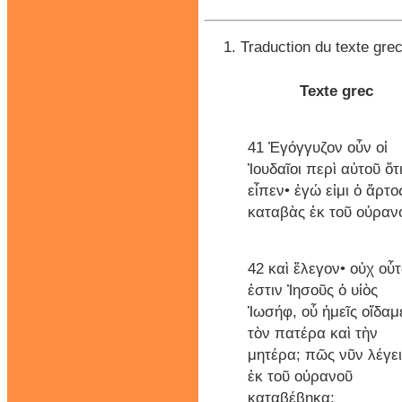
Traduction du texte grec
Texte grec
41 Ἐγόγγυζον οὖν οἱ
Ἰουδαῖοι περὶ αὐτοῦ ὅτ
εἶπεν• ἐγώ εἰμι ὁ ἄρτο
καταβὰς ἐκ τοῦ οὐραν
42 καὶ ἔλεγον• οὐχ οὗ
ἐστιν Ἰησοῦς ὁ υἱὸς
Ἰωσήφ, οὗ ἡμεῖς οἴδαμ
τὸν πατέρα καὶ τὴν
μητέρα; πῶς νῦν λέγει
ἐκ τοῦ οὐρανοῦ
καταβέβηκα;