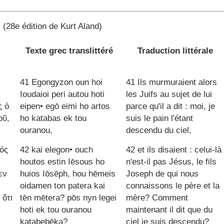
 (28e édition de Kurt Aland)
Texte grec translittéré
Traduction littérale
41 Egongyzon oun hoi
41 Ils murmuraient alors
ι
Ioudaioi peri autou hoti
les Juifs au sujet de lui
ς ὁ
eipen• egō eimi ho artos
parce qu'il a dit : moi, je
οῦ,
ho katabas ek tou
suis le pain l'étant
ouranou,
descendu du ciel,
τός
42 kai elegon• ouch
42 et ils disaient : celui-là
houtos estin Iēsous ho
n'est-il pas Jésus, le fils
εν
huios Iōsēph, hou hēmeis
Joseph de qui nous
oidamen ton patera kai
connaissons le père et la
 ὅτι
tēn mētera? pōs nyn legei
mère? Comment
hoti ek tou ouranou
maintenant il dit que du
katabebēka?
ciel je suis descendu?