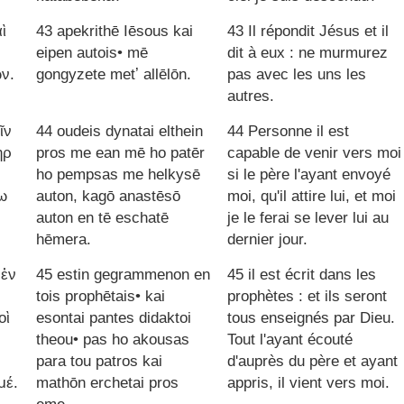
ὶ
43 apekrithē Iēsous kai
43 Il répondit Jésus et il
eipen autois• mē
dit à eux : ne murmurez
ν.
gongyzete metʼ allēlōn.
pas avec les uns les
autres.
ῖν
44 oudeis dynatai elthein
44 Personne il est
ὴρ
pros me ean mē ho patēr
capable de venir vers moi
ho pempsas me helkysē
si le père l'ayant envoyé
ω
auton, kagō anastēsō
moi, qu'il attire lui, et moi
auton en tē eschatē
je le ferai se lever lui au
hēmera.
dernier jour.
 ἐν
45 estin gegrammenon en
45 il est écrit dans les
tois prophētais• kai
prophètes : et ils seront
οὶ
esontai pantes didaktoi
tous enseignés par Dieu.
theou• pas ho akousas
Tout l'ayant écouté
para tou patros kai
d'auprès du père et ayant
μέ.
mathōn erchetai pros
appris, il vient vers moi.