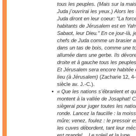
tous les peuples. (Mais sur la mai
Juda j’ouvrirai les yeux.) Alors les
Juda diront en leur coeur: "La forc
habitants de Jérusalem est en Ya
Sabaot, leur Dieu." En ce jour-là, j
chefs de Juda comme un brasier a
dans un tas de bois, comme une t
allumée dans une gerbe. Ils dévore
droite et à gauche tous les peuples
Et Jérusalem sera encore habitée 
lieu (à Jérusalem)
(Zacharie 12, 4-
siècle av. J.-C.).
« Que les nations s’ébranlent et qu
montent à la vallée de Josaphat! Ca
siègerai pour juger toutes les natio
ronde. Lancez la faucille : la mois
mûre; venez, foulez : le pressoir e
les cuves débordent, tant leur mé
est grande! ...Le soleil et la lune