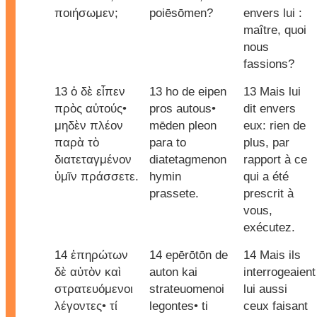
ποιήσωμεν;
poiēsōmen?
envers lui :
maître, quoi
nous
fassions?
13 ὁ δὲ εἶπεν
13 ho de eipen
13 Mais lui
πρὸς αὐτούς•
pros autous•
dit envers
μηδὲν πλέον
mēden pleon
eux: rien de
παρὰ τὸ
para to
plus, par
διατεταγμένον
diatetagmenon
rapport à ce
ὑμῖν πράσσετε.
hymin
qui a été
prassete.
prescrit à
vous,
exécutez.
14 ἐπηρώτων
14 epērōtōn de
14 Mais ils
δὲ αὐτὸν καὶ
auton kai
interrogeaient
στρατευόμενοι
strateuomenoi
lui aussi
λέγοντες• τί
legontes• ti
ceux faisant