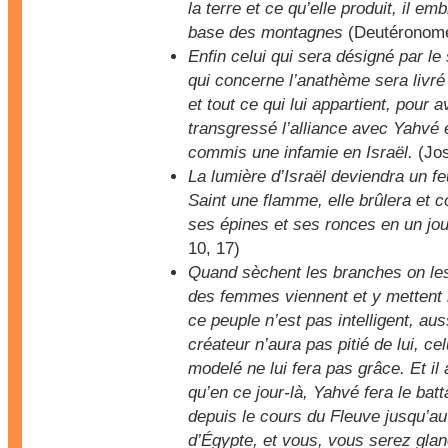
la terre et ce qu’elle produit, il em
base des montagnes
(Deutéronome
Enfin celui qui sera désigné par le
qui concerne l’anathème sera livré 
et tout ce qui lui appartient, pour a
transgressé l’alliance avec Yahvé e
commis une infamie en Israël.
(Jos
La lumière d’Israël deviendra un fe
Saint une flamme, elle brûlera et
ses épines et ses ronces en un jou
10, 17)
Quand sèchent les branches on les
des femmes viennent et y mettent 
ce peuple n’est pas intelligent, aus
créateur n’aura pas pitié de lui, celu
modelé ne lui fera pas grâce. Et il 
qu’en ce jour-là, Yahvé fera le batt
depuis le cours du Fleuve jusqu’au
d’Égypte, et vous, vous serez gla