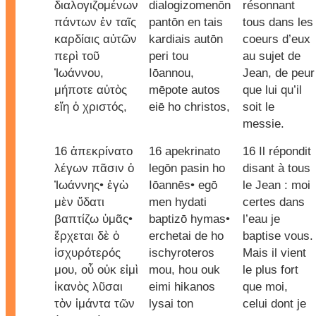
διαλογιζομένων
dialogizomenōn
résonnant
πάντων ἐν ταῖς
pantōn en tais
tous dans les
καρδίαις αὐτῶν
kardiais autōn
coeurs d’eux
περὶ τοῦ
peri tou
au sujet de
Ἰωάννου,
Iōannou,
Jean, de peur
μήποτε αὐτὸς
mēpote autos
que lui qu’il
εἴη ὁ χριστός,
eiē ho christos,
soit le
messie.
16 ἀπεκρίνατο
16 apekrinato
16 Il répondit
λέγων πᾶσιν ὁ
legōn pasin ho
disant à tous
Ἰωάννης• ἐγὼ
Iōannēs• egō
le Jean : moi
μὲν ὕδατι
men hydati
certes dans
βαπτίζω ὑμᾶς•
baptizō hymas•
l’eau je
ἔρχεται δὲ ὁ
erchetai de ho
baptise vous.
ἰσχυρότερός
ischyroteros
Mais il vient
μου, οὗ οὐκ εἰμὶ
mou, hou ouk
le plus fort
ἱκανὸς λῦσαι
eimi hikanos
que moi,
τὸν ἱμάντα τῶν
lysai ton
celui dont je