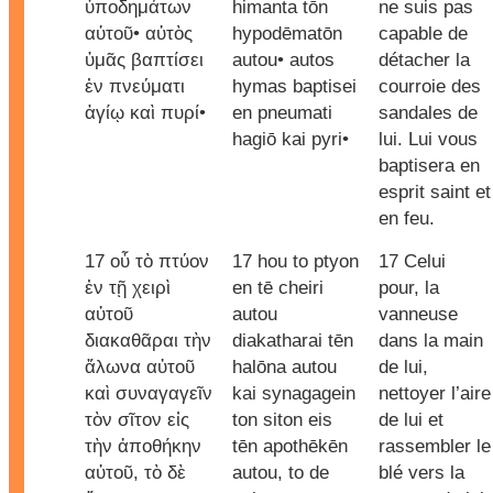
ὑποδημάτων
himanta tōn
ne suis pas
αὐτοῦ• αὐτὸς
hypodēmatōn
capable de
ὑμᾶς βαπτίσει
autou• autos
détacher la
ἐν πνεύματι
hymas baptisei
courroie des
ἁγίῳ καὶ πυρί•
en pneumati
sandales de
hagiō kai pyri•
lui. Lui vous
baptisera en
esprit saint et
en feu.
17 οὗ τὸ πτύον
17 hou to ptyon
17 Celui
ἐν τῇ χειρὶ
en tē cheiri
pour, la
αὐτοῦ
autou
vanneuse
διακαθᾶραι τὴν
diakatharai tēn
dans la main
ἅλωνα αὐτοῦ
halōna autou
de lui,
καὶ συναγαγεῖν
kai synagagein
nettoyer l’aire
τὸν σῖτον εἰς
ton siton eis
de lui et
τὴν ἀποθήκην
tēn apothēkēn
rassembler le
αὐτοῦ, τὸ δὲ
autou, to de
blé vers la