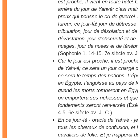
est proche, il vient en toute hâte!
amère du jour de Yahvé: c’est mai
preux qui pousse le cri de guerre! 
fureur, ce jour-là! jour de détresse
tribulation, jour de désolation et de
dévastation, jour d’obscurité et d
nuages, jour de nuées et de ténèb
(Sophonie 1, 14-15, 7e siècle av. J
Car le jour est proche, il est proche
de Yahvé; ce sera un jour chargé 
ce sera le temps des nations. L’ép
en Égypte, l’angoisse au pays de 
quand les morts tomberont en Égy
on emportera ses richesses et qu
fondements seront renversés
(Ézéc
4-5, 6e siècle av. J.-C.).
En ce jour-là - oracle de Yahvé - je
tous les chevaux de confusion, et 
cavaliers de folie. Et je frapperai d