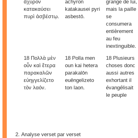
ἄχυρον
achyron
grange de lui,
κατακαύσει
katakausei pyri
mais la paille
πυρὶ ἀσβέστῳ.
asbestō.
se
consumera
entièrement
au feu
inextinguible.
18 Πολλὰ μὲν
18 Polla men
18 Plusieurs
οὖν καὶ ἕτερα
oun kai hetera
choses donc
παρακαλῶν
parakalōn
aussi autres
εὐηγγελίζετο
euēngelizeto
exhortant il
τὸν λαόν.
ton laon.
évangélisait
le peuple
Analyse verset par verset