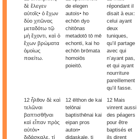
δὲ ἔλεγεν
de elegen
répondant il
αὐτοῖς• ὁ ἔχων
autois• ho
disait à eux:
δύο χιτῶνας
echōn dyo
celui ayant
μεταδότω τῷ
chitōnas
deux
μὴ ἔχοντι, καὶ ὁ
metadotō tō mē
tuniques,
ἔχων βρώματα
echonti, kai ho
qu’il partage
ὁμοίως
echōn brōmata
avec qui
ποιείτω.
homoiōs
n’ayant pas,
poieitō.
et qui ayant
nourriture
pareillement
qu’il fasse.
12 ἦλθον δὲ καὶ
12 ēlthon de kai
12 Mais
τελῶναι
telōnai
vinrent aussi
βαπτισθῆναι
baptisthēnai kai
des péagers
καὶ εἶπαν πρὸς
eipan pros
pour être
αὐτόν•
auton•
baptisés et
διδάσκαλε, τί
didaskale, ti
ils dirent