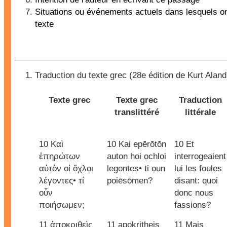
Situations ou événements actuels dans lesquels on 
texte
Traduction du texte grec (28e édition de Kurt Aland
Texte grec
Texte grec
Traduction
translittéré
littérale
10 Καὶ
10 Kai epērōtōn
10 Et
ἐπηρώτων
auton hoi ochloi
interrogeaient
αὐτὸν οἱ ὄχλοι
legontes• ti oun
lui les foules
λέγοντες• τί
poiēsōmen?
disant: quoi
οὖν
donc nous
ποιήσωμεν;
fassions?
11 ἀποκριθεὶς
11 apokritheis
11 Mais