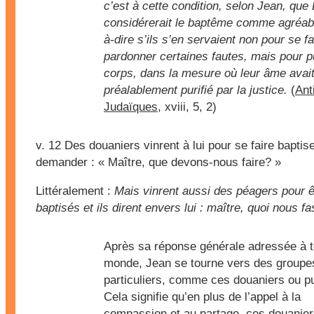
c’est à cette condition, selon Jean, que
considérerait le baptême comme agréabl
à-dire s’ils s’en servaient non pour se fa
pardonner certaines fautes, mais pour pu
corps, dans la mesure où leur âme avait
préalablement purifié par la justice.
(
Ant
Judaïques
, xviii, 5, 2)
v. 12
Des douaniers vinrent à lui pour se faire baptiser
demander : « Maître, que devons-nous faire? »
Littéralement :
Mais vinrent aussi des péagers pour ê
baptisés et ils dirent envers lui : maître, quoi nous f
Après sa réponse générale adressée à t
monde, Jean se tourne vers des groupe
particuliers, comme ces douaniers ou pu
Cela signifie qu’en plus de l’appel à la
compassion et au partage, ces douanie