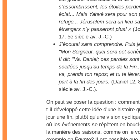
s’assombrissent, les étoiles perden
éclat... Mais Yahvé sera pour son 
refuge... Jérusalem sera un lieu sai
étrangers n’y passeront plus! »
(Jo
17, 5e siècle av. J.-C.)
J’écoutai sans comprendre. Puis je
"Mon Seigneur, quel sera cet ach
Il dit: "Va, Daniel; ces paroles son
scellées jusqu’au temps de la Fin...
va, prends ton repos; et tu te lève
part à la fin des jours.
(Daniel 12, 
siècle av. J.-C.).
On peut se poser la question : comment 
t-il développé cette idée d’une histoire q
jour une fin, plutôt qu’une vision cycliqu
où les événements se répètent en boucle
la manière des saisons, comme on le vo
exemple en Égypte? Il est possible que