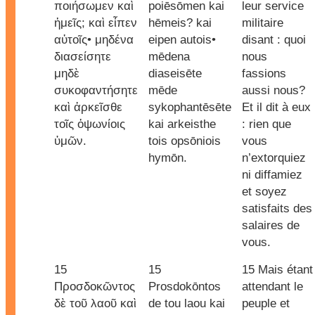
ποιήσωμεν καὶ
poiēsōmen kai
leur service
ἡμεῖς; καὶ εἶπεν
hēmeis? kai
militaire
αὐτοῖς• μηδένα
eipen autois•
disant : quoi
διασείσητε
mēdena
nous
μηδὲ
diaseisēte
fassions
συκοφαντήσητε
mēde
aussi nous?
καὶ ἀρκεῖσθε
sykophantēsēte
Et il dit à eux
τοῖς ὀψωνίοις
kai arkeisthe
: rien que
ὑμῶν.
tois opsōniois
vous
hymōn.
n’extorquiez
ni diffamiez
et soyez
satisfaits des
salaires de
vous.
15
15
15 Mais étant
Προσδοκῶντος
Prosdokōntos
attendant le
δὲ τοῦ λαοῦ καὶ
de tou laou kai
peuple et