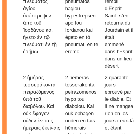
πνεύματος
pneumatos
rempli
ἁγίου
hagiou
d’Esprit
ὑπέστρεψεν
hypestrepsen
Saint, s’en
ἀπὸ τοῦ
apo tou
retourna du
Ἰορδάνου καὶ
Iordanou kai
Jourdain et il
ἤγετο ἐν τῷ
ēgeto en tō
était
πνεύματι ἐν τῇ
pneumati en tē
emmené
ἐρήμῳ
erēmō
dans l’Esprit
dans un lieu
désert
2 ἡμέρας
2 hēmeras
2 quarante
τεσσεράκοντα
tesserakonta
jours
πειραζόμενος
peirazomenos
éprouvé par
ὑπὸ τοῦ
hypo tou
le diable. Et
διαβόλου. Καὶ
diabolou. Kai
il ne mangea
οὐκ ἔφαγεν
ouk ephagen
rien en les
οὐδὲν ἐν ταῖς
ouden en tais
jours ceux-là
ἡμέραις ἐκείναις
hēmerais
et étant