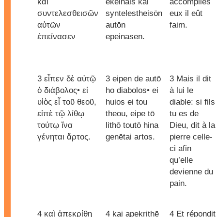
καὶ
ekeinais kai
accomplies
συντελεσθεισῶν
syntelestheisōn
eux il eût
αὐτῶν
autōn
faim.
ἐπείνασεν
epeinasen.
3 εἶπεν δὲ αὐτῷ
3 eipen de autō
3 Mais il dit
ὁ διάβολος• εἰ
ho diabolos• ei
à lui le
υἱὸς εἶ τοῦ θεοῦ,
huios ei tou
diable: si fils
εἰπὲ τῷ λίθῳ
theou, eipe tō
tu es de
τούτῳ ἵνα
lithō toutō hina
Dieu, dit à la
γένηται ἄρτος.
genētai artos.
pierre celle-
ci afin
qu’elle
devienne du
pain.
4 καὶ ἀπεκρίθη
4 kai apekrithē
4 Et répondit