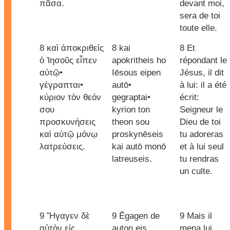
πᾶσα.
devant moi,
sera de toi
toute elle.
8 καὶ ἀποκριθεὶς
8 kai
8 Et
ὁ Ἰησοῦς εἶπεν
apokritheis ho
répondant le
αὐτῷ•
Iēsous eipen
Jésus, il dit
γέγραπται•
autō•
à lui: il a été
κύριον τὸν θεόν
gegraptai•
écrit:
σου
kyrion ton
Seigneur le
προσκυνήσεις
theon sou
Dieu de toi
καὶ αὐτῷ μόνῳ
proskynēseis
tu adoreras
λατρεύσεις.
kai autō monō
et à lui seul
latreuseis.
tu rendras
un culte.
9 Ἤγαγεν δὲ
9 Ēgagen de
9 Mais il
αὐτὸν εἰς
auton eis
mena lui