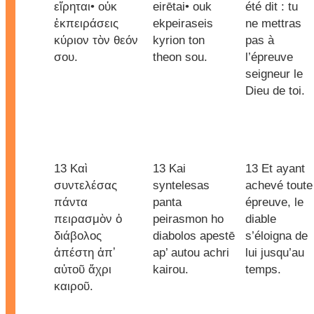
εἴρηται• οὐκ
eirētai• ouk
été dit : tu
ἐκπειράσεις
ekpeiraseis
ne mettras
κύριον τὸν θεόν
kyrion ton
pas à
σου.
theon sou.
l’épreuve
seigneur le
Dieu de toi.
13 Καὶ
13 Kai
13 Et ayant
συντελέσας
syntelesas
achevé toute
πάντα
panta
épreuve, le
πειρασμὸν ὁ
peirasmon ho
diable
διάβολος
diabolos apestē
s’éloigna de
ἀπέστη ἀπʼ
ap’ autou achri
lui jusqu’au
αὐτοῦ ἄχρι
kairou.
temps.
καιροῦ.