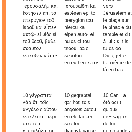
Ἰερουσαλὴμ καὶ
Ierousalēm kai
vers
ἔστησεν ἐπὶ τὸ
estēsen epi to
Jérusalem et
πτερύγιον τοῦ
pterygion tou
le plaça sur
ἱεροῦ καὶ εἶπεν
hierou kai
le pinacle du
αὐτῷ• εἰ υἱὸς εἶ
eipen autō• ei
temple et dit
τοῦ θεοῦ, βάλε
huios ei tou
à lui : si fils
σεαυτὸν
theou, bale
tu es de
ἐντεῦθεν κάτω•
seauton
Dieu, jette
enteuthen katō•
toi-même de
là en bas.
10 γέγραπται
10 gegraptai
10 Car il a
γὰρ ὅτι τοῖς
gar hoti tois
été écrit
ἀγγέλοις αὐτοῦ
angelois autou
qu’aux
ἐντελεῖται περὶ
enteleitai peri
messagers
σοῦ τοῦ
sou tou
de lui il
διαφυλάξαι σε
diaphylaxai se
commandera