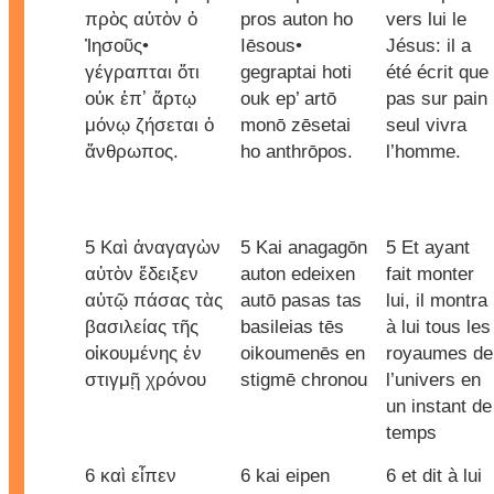
πρὸς αὐτὸν ὁ
pros auton ho
vers lui le
Ἰησοῦς•
Iēsous•
Jésus: il a
γέγραπται ὅτι
gegraptai hoti
été écrit que
οὐκ ἐπʼ ἄρτῳ
ouk ep’ artō
pas sur pain
μόνῳ ζήσεται ὁ
monō zēsetai
seul vivra
ἄνθρωπος.
ho anthrōpos.
l’homme.
5 Καὶ ἀναγαγὼν
5 Kai anagagōn
5 Et ayant
αὐτὸν ἔδειξεν
auton edeixen
fait monter
αὐτῷ πάσας τὰς
autō pasas tas
lui, il montra
βασιλείας τῆς
basileias tēs
à lui tous les
οἰκουμένης ἐν
oikoumenēs en
royaumes de
στιγμῇ χρόνου
stigmē chronou
l’univers en
un instant de
temps
6 καὶ εἶπεν
6 kai eipen
6 et dit à lui