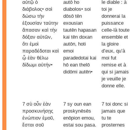
αὐτῷ ὁ
autō ho
le diable : à
διάβολος• σοὶ
diabolos• soi
toi je
δώσω τὴν
dōsō tēn
donnerai la
ἐξουσίαν ταύτην
exousian
puissance
ἅπασαν καὶ τὴν
tautēn hapasan
celle-là toute
δόξαν αὐτῶν,
kai tēn doxan
ensemble et
ὅτι ἐμοὶ
autōn, hoti
la gloire
παραδέδοται καὶ
emoi
d’eux, qu’à
ᾧ ἐὰν θέλω
paradedotai kai
moi fut
δίδωμι αὐτήν•
hō ean thelō
remise et à
didōmi autēn•
qui si jamais
je veuille je
donne elle.
7 σὺ οὖν ἐὰν
7 sy oun ean
7 toi donc si
προσκυνήσῃς
proskynēsēs
jamais que
ἐνώπιον ἐμοῦ,
enōpion emou,
tu te
ἔσται σοῦ
estai sou pasa.
prosternes