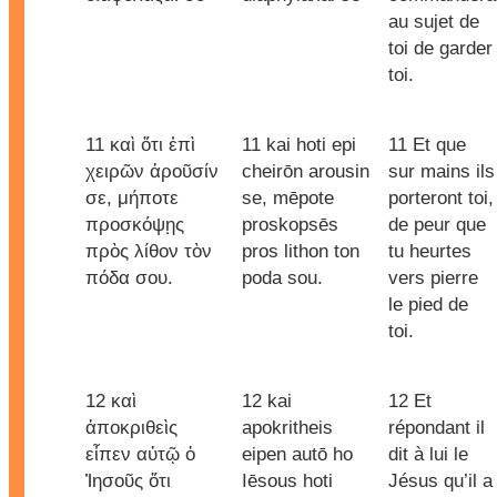
au sujet de
toi de garder
toi.
11 καὶ ὅτι ἐπὶ
11 kai hoti epi
11 Et que
χειρῶν ἀροῦσίν
cheirōn arousin
sur mains ils
σε, μήποτε
se, mēpote
porteront toi,
προσκόψῃς
proskopsēs
de peur que
πρὸς λίθον τὸν
pros lithon ton
tu heurtes
πόδα σου.
poda sou.
vers pierre
le pied de
toi.
12 καὶ
12 kai
12 Et
ἀποκριθεὶς
apokritheis
répondant il
εἶπεν αὐτῷ ὁ
eipen autō ho
dit à lui le
Ἰησοῦς ὅτι
Iēsous hoti
Jésus qu’il a