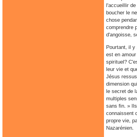
l'accueillir d
boucher le ne
chose pendant
comprendre po
d'angoisse, s
Pourtant, il 
est en amour 
spirituel? C'
leur vie et q
Jésus ressusc
dimension qui
le secret de 
multiples sen
sans fin. » I
connaissent 
propre vie, pa
Nazarénien.