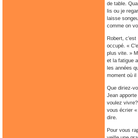
de table. Qua
lis ou je reg
laisse songe
comme on vou
Robert, c'est
occupé. « C'e
plus vite. » M
et la fatigue
les années qui
moment où il 
Que diriez-vo
Jean apporte 
voulez vivre?
vous écrier «
dire.
Pour vous rap
veille une gr