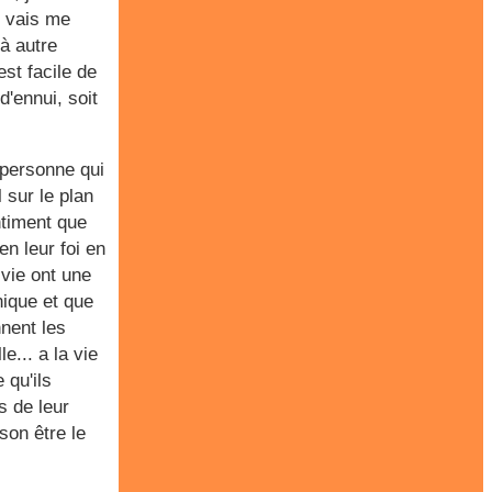
je vais me
 à autre
st facile de
'ennui, soit
 personne qui
 sur le plan
ntiment que
en leur foi en
 vie ont une
nique et que
nnent les
... a la vie
 qu'ils
s de leur
son être le