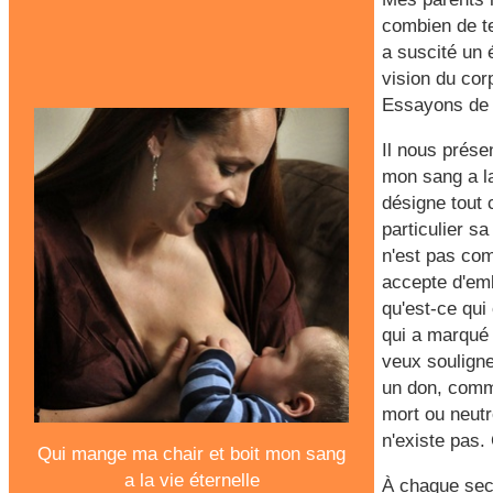
combien de te
a suscité un 
vision du co
Essayons de r
Il nous prése
mon sang a la 
désigne tout 
particulier s
n'est pas com
accepte d'em
qu'est-ce qui 
qui a marqué 
veux souligne
un don, comm
mort ou neutre
n'existe pas.
Qui mange ma chair et boit mon sang
a la vie éternelle
À chaque seco