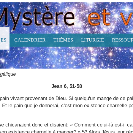
ES
CALENDRIER
THÈMES
LITURGIE
RESSOU
gélique
Jean 6, 51-58
 pain vivant provenant de Dieu. Si quelqu'un mange de ce pain
. Et le pain que je donnerai, c'est mon existence charnelle po
se chicanaient donc et disaient: « Comment celui-là est-il c
on existence charnelle à manger? » 53 Alors Jésus leur ré