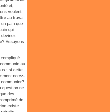
onté et,
gens veulent
tre au travail
, un pain que
pain qui
s devinez
ble? Essayons
s compliqué
e communie au
us : si cette
omment notez-
és communier?
a question ne
ique des
 comprimé de
ine existe.
retraite