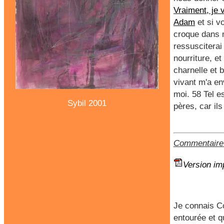
Vraiment, je 
Adam
et si v
croque dans m
ressusciterai
nourriture, e
charnelle et 
vivant m'a en
moi. 58 Tel es
Sybil 2001
pères, car il
Commentaire 
Version im
Je connais C
entourée et 