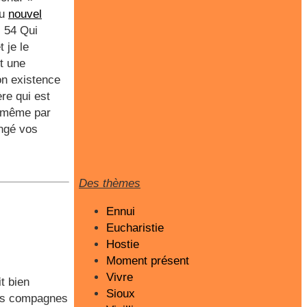
du
nouvel
. 54 Qui
 je le
t une
on existence
re qui est
e même par
angé vos
Des thèmes
Ennui
Eucharistie
Hostie
Moment présent
Vivre
t bien
Sioux
ses compagnes