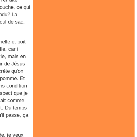
bouche, ce qui
ondu? La
cul de sac.
elle et boit
e, car il
vie, mais en
air de Jésus
rète qu'on
e pomme. Et
ans condition
aspect que je
evait comme
t. Du temps
'il passe, ça
de, je veux