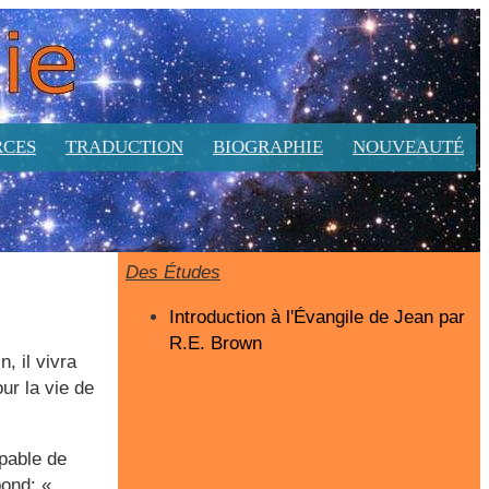
RCES
TRADUCTION
BIOGRAPHIE
NOUVEAUTÉ
Des Études
Introduction à l'Évangile de Jean par
R.E. Brown
, il vivra
ur la vie de
apable de
pond: «