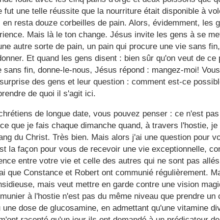
e fut une telle réussite que la nourriture était disponible à vol
il en resta douze corbeilles de pain. Alors, évidemment, les 
érience. Mais là le ton change. Jésus invite les gens à se met
une autre sorte de pain, un pain qui procure une vie sans fin
 donner. Et quand les gens disent : bien sûr qu'on veut de ce 
e sans fin, donne-le-nous, Jésus répond : mangez-moi! Vou
 surprise des gens et leur question : comment est-ce possi
endre de quoi il s'agit ici.
chrétiens de longue date, vous pouvez penser : ce n'est pa
t ce que je fais chaque dimanche quand, à
travers l'hostie
, j
ang du Christ. Très bien. Mais alors j'ai une question pour vo
t la façon pour vous de recevoir une vie exceptionnelle, c
rence entre votre vie et celle des autres qui ne sont pas all
rai que Constance et Robert ont communié régulièrement. M
nsidieuse, mais veut mettre en garde contre une vision mag
munier à l'hostie n'est pas du même niveau que prendre un
 une dose de glucosamine, en admettant qu'une vitamine div
'ont raconté qu'un jour ils ont demandé à un prédicateur de 