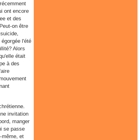
is récemment
i ont encore
ee et des
 Peut-on être
suicide,
 égorgée l'été
lité? Alors
'elle était
ipe à des
faire
un mouvement
enant
hrétienne.
ne invitation
abord, manger
ui se passe
ui-même, et