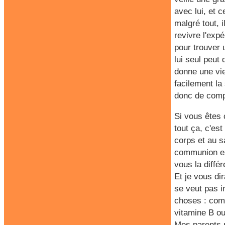
avec lui, et c
malgré tout, 
revivre l'exp
pour trouver 
lui seul peut
donne une vi
facilement la
donc de compr
Si vous êtes 
tout ça, c'es
corps et au s
communion es
vous la diffé
Et je vous di
se veut pas i
choses : com
vitamine B ou
Mes parents m