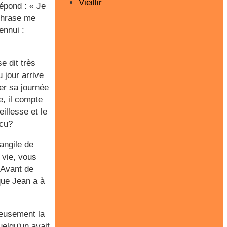
Vieillir
épond : « Je
 phrase me
ennui :
e dit très
 jour arrive
ier sa journée
e, il compte
eillesse et le
écu?
vangile de
 vie, vous
 Avant de
que Jean a à
ieusement la
uelqu'un avait