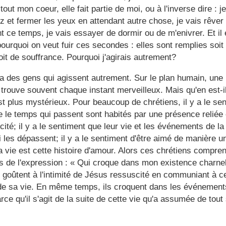
e tout mon coeur, elle fait partie de moi, ou à l'inverse dire : 
z et fermer les yeux en attendant autre chose, je vais rêver
 ce temps, je vais essayer de dormir ou de m'enivrer. Et il e
urquoi on veut fuir ces secondes : elles sont remplies soit d
oit de souffrance. Pourquoi j'agirais autrement?
y a des gens qui agissent autrement. Sur le plan humain, une
trouve souvent chaque instant merveilleux. Mais qu'en est-il
est plus mystérieux. Pour beaucoup de chrétiens, il y a le se
ue le temps qui passent sont habités par une présence reliée 
ité; il y a le sentiment que leur vie et les événements de la
 les dépassent; il y a le sentiment d'être aimé de manière u
la vie est cette histoire d'amour. Alors ces chrétiens compre
s de l'expression : « Qui croque dans mon existence charnelle
ls goûtent à l'intimité de Jésus ressuscité en communiant à ce
de sa vie. En même temps, ils croquent dans les événement
rce qu'il s'agit de la suite de cette vie qu'a assumée de tout 