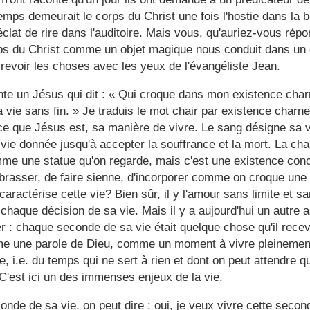
mps demeurait le corps du Christ une fois l'hostie dans la 
éclat de rire dans l'auditoire. Mais vous, qu'auriez-vous rép
rps du Christ comme un objet magique nous conduit dans un 
evoir les choses avec les yeux de l'évangéliste Jean.
nte un Jésus qui dit : « Qui croque dans mon existence charn
vie sans fin. » Je traduis le mot chair par existence charnell
ce que Jésus est, sa manière de vivre. Le sang désigne sa 
a vie donnée jusqu'à accepter la souffrance et la mort. La ch
me une statue qu'on regarde, mais c'est une existence conc
brasser, de faire sienne, d'incorporer comme on croque un
caractérise cette vie? Bien sûr, il y l'amour sans limite et s
chaque décision de sa vie. Mais il y a aujourd'hui un autre 
r :
chaque seconde de sa vie
était quelque chose qu'il rec
e une parole de Dieu, comme un moment à vivre pleinemen
, i.e. du temps qui ne sert à rien et dont on peut attendre qu
 C'est ici un des immenses enjeux de la vie.
nde de sa vie, on peut dire : oui, je veux vivre cette secon