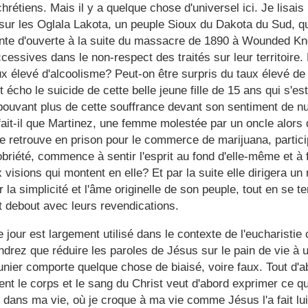
 chrétiens. Mais il y a quelque chose d'universel ici. Je lisa
sur les Oglala Lakota,
un peuple Sioux
du Dakota du Sud, qu
ante d'ouverte à la suite du massacre de 1890 à Wounded Kn
ccessives dans le non-respect des traités sur leur territoire.
ux élevé d'alcoolisme? Peut-on être surpris du taux élevé de 
écho le suicide de cette belle jeune fille de 15 ans qui s'est
 pouvant plus de cette souffrance devant son sentiment de nul
it-il que Martinez, une femme molestée par un oncle alors qu
se retrouve en prison pour le commerce de marijuana, partic
briété, commence à sentir l'esprit au fond d'elle-même et à 
 visions qui montent en elle? Et par la suite elle dirigera 
 la simplicité et l'âme originelle de son peuple, tout en se t
 debout avec leurs revendications.
e jour est largement utilisé dans le contexte de
l'eucharistie
c
rez que réduire les paroles de Jésus sur le pain de vie à u
nier comporte quelque chose de biaisé, voire faux. Tout d'
t le corps et le sang du Christ veut d'abord exprimer ce q
s dans ma vie, où je croque à ma vie comme Jésus l'a fait l