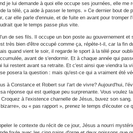
nd je lui demande à quoi elle occupe ses journées, elle me r
arde la télé, ça aide à passer le temps. » Ce dernier bout de
ur,
car elle parle d'ennuie
, et de fuite en avant pour tromper l'
drait que le temps passe plus vite.
 l'un de ses fils. Il occupe un bon poste au gouvernement et s
st très bien d'être occupé comme ça, répète-t-il, car la fin du
ais quand vient le soir, il regarde le sport à la télé pour oubl
 accumulée, avant de s'endormir. Et à chaque année qui pass
 lui restent avant sa retraite. Et c'est ainsi que viendra la vi
se posera la question : mais qu'est-ce qui a vraiment été v
us à Constance et Robert sur l'art de vivre? Aujourd'hui, l'é
sa réponse qui est quelque peu surprenante. Vous voulez la
 Croquez à l'existence charnelle de Jésus, buvez son sang.
 bizarre», ou « pas rapport », prenez le temps d'écouter ce 
peler le contexte du récit de ce jour, Jésus a nourri mystér
ande foule avec les cinq pains d'orge et deux poissons que q