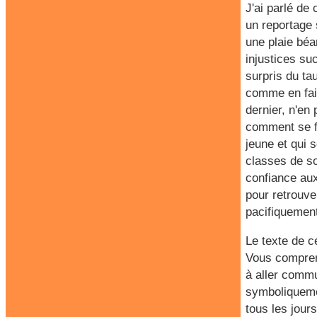
J'ai parlé de
un reportage 
une plaie bé
injustices su
surpris du ta
comme en fait 
dernier, n'en
comment se fa
jeune et qui 
classes de so
confiance aux
pour retrouver
pacifiquement
Le texte de c
Vous comprend
à aller commu
symboliquemen
tous les jour