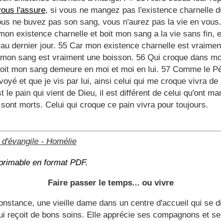
vous l'assure
, si vous ne mangez pas l'existence charnelle 
ous ne buvez pas son sang, vous n'aurez pas la vie en vous
on existence charnelle et boit mon sang a la vie sans fin, et
 au dernier jour. 55 Car mon existence charnelle est vraimen
t mon sang est vraiment une boisson. 56 Qui croque dans m
boit mon sang demeure en moi et moi en lui. 57 Comme le Pè
voyé et que je vis par lui, ainsi celui qui me croque vivra d
t le pain qui vient de Dieu, il est différent de celui qu'ont m
s sont morts. Celui qui croque ce pain vivra pour toujours.
d'évangile
-
Homélie
primable en format PDF.
Faire passer le temps... ou vivre
onstance,
une vieille dame
dans un centre d'accueil qui se di
qui reçoit de bons soins. Elle apprécie ses compagnons et 